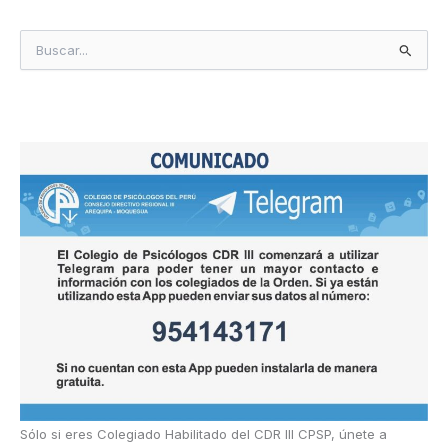
B
u
s
c
a
r
p
o
r
:
Sólo si eres Colegiado Habilitado del CDR III CPSP, únete a