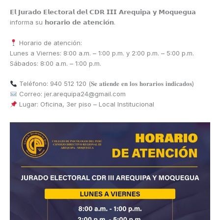
𝗘𝗹 𝗝𝘂𝗿𝗮𝗱𝗼 𝗘𝗹𝗲𝗰𝘁𝗼𝗿𝗮𝗹 𝗱𝗲𝗹 𝗖𝗗𝗥 𝗜𝗜𝗜 𝗔𝗿𝗲𝗾𝘂𝗶𝗽𝗮 𝘆 𝗠𝗼𝗾𝘂𝗲𝗴𝘂𝗮
informa su 𝗵𝗼𝗿𝗮𝗿𝗶𝗼 𝗱𝗲 𝗮𝘁𝗲𝗻𝗰𝗶𝗼́𝗻.
Horario de atención:
Lunes a Viernes: 8:00 a.m. – 1:00 p.m. y 2:00 p.m. – 5:00 p.m.
Sábados: 8:00 a.m. – 1:00 p.m.
Teléfono: 940 512 120 (𝐒𝐞 𝐚𝐭𝐢𝐞𝐧𝐝𝐞 𝐞𝐧 𝐥𝐨𝐬 𝐡𝐨𝐫𝐚𝐫𝐢𝐨𝐬 𝐢𝐧𝐝𝐢𝐜𝐚𝐝𝐨𝐬)
Correo: jer.arequipa24@gmail.com
Lugar: Oficina, 3er piso – Local Institucional