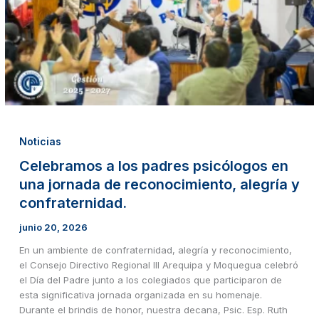
una
jornada
de
reconocimiento,
alegría
y
confraternidad.
Noticias
Celebramos a los padres psicólogos en
una jornada de reconocimiento, alegría y
confraternidad.
junio 20, 2026
En un ambiente de confraternidad, alegría y reconocimiento,
el Consejo Directivo Regional III Arequipa y Moquegua celebró
el Día del Padre junto a los colegiados que participaron de
esta significativa jornada organizada en su homenaje.
Durante el brindis de honor, nuestra decana, Psic. Esp. Ruth