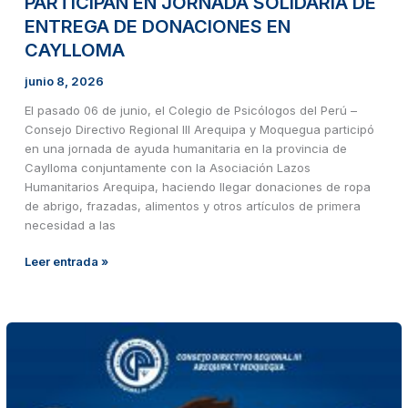
PARTICIPAN EN JORNADA SOLIDARIA DE
ENTREGA DE DONACIONES EN
CAYLLOMA
junio 8, 2026
El pasado 06 de junio, el Colegio de Psicólogos del Perú –
Consejo Directivo Regional III Arequipa y Moquegua participó
en una jornada de ayuda humanitaria en la provincia de
Caylloma conjuntamente con la Asociación Lazos
Humanitarios Arequipa, haciendo llegar donaciones de ropa
de abrigo, frazadas, alimentos y otros artículos de primera
necesidad a las
Leer entrada »
Actividad
por
el
día
del