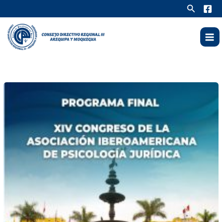
Ir
Buscar
al
contenido
XIV
Congreso
de
la
Asociación
Iberoamericana
de
Psicología
Jurídica
–
AIPJ
2026