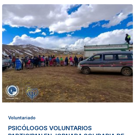
PSICÓLOGOS
VOLUNTARIOS
PARTICIPAN
EN
JORNADA
SOLIDARIA
DE
ENTREGA
DE
DONACIONES
EN
CAYLLOMA
Voluntariado
PSICÓLOGOS VOLUNTARIOS