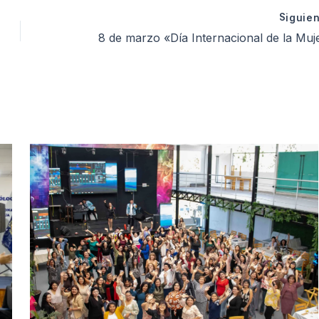
Siguie
8 de marzo «Día Internacional de la Mujer», el Consejo Directivo Regional III del Colegio de Psicólogos del Perú saluda a todas las colegiadas de la Orden en la conmemoración de este día, símbolo de la lucha por la igualdad en 