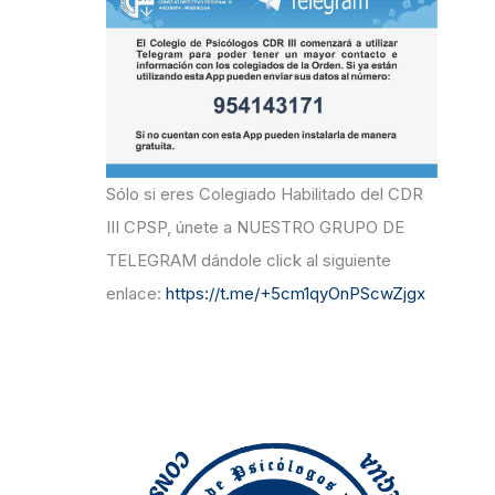
r
:
Sólo si eres Colegiado Habilitado del CDR
III CPSP, únete a NUESTRO GRUPO DE
TELEGRAM dándole click al siguiente
enlace:
https://t.me/+5cm1qyOnPScwZjgx