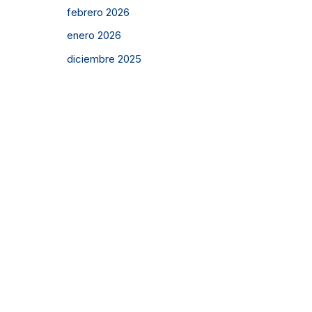
febrero 2026
enero 2026
diciembre 2025
noviembre 2025
octubre 2025
septiembre 2025
agosto 2025
julio 2025
junio 2025
mayo 2025
abril 2025
Sede Moquegua
febrero 2025
Calle Tarapacá 310
diciembre 2024
Atención:
Lun a Vie: 9:00 a.m. – 1:00 p.m. y 3:00 p.m. –