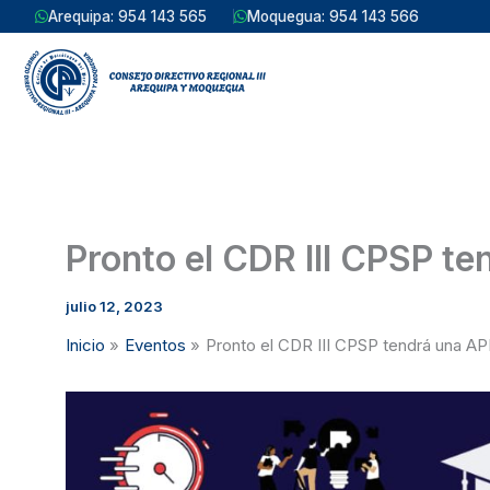
Ir
Arequipa: 954 143 565
Moquegua: 954 143 566
al
contenido
Pronto el CDR III CPSP t
julio 12, 2023
Inicio
Eventos
Pronto el CDR III CPSP tendrá una A