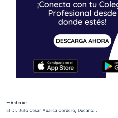
Anterior
El Dr. Julio Cesar Abarca Cordero, Decano de la Orden del Colegio de Psicólogos, en mesa de trabajo con la Bancada de Congresistas de la República por Arequipa en la UCSM