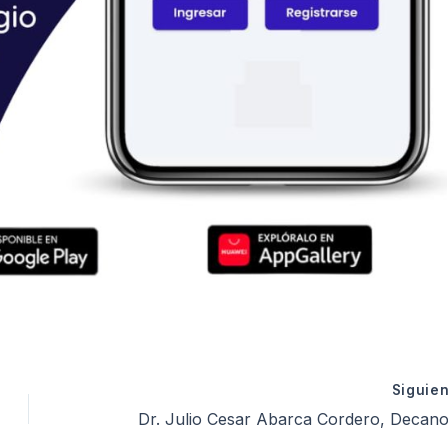
Siguie
Dr. Julio Cesar Abarca Cordero, Decano del CDR III CPSP, invita a la Comunidad Psicológica a Egresados de Psicología a participar de Concurso Público por primera vez con tantas plazas para 