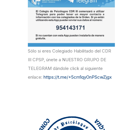
r
:
Sólo si eres Colegiado Habilitado del CDR
III CPSP, únete a NUESTRO GRUPO DE
TELEGRAM dándole click al siguiente
enlace:
https://t.me/+5cm1qyOnPScwZjgx