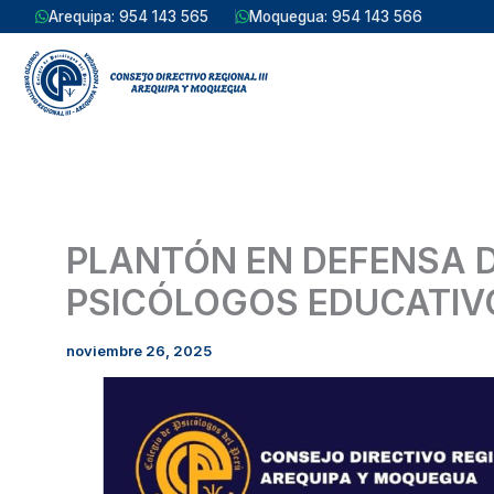
Ir
Arequipa: 954 143 565
Moquegua: 954 143 566
al
contenido
PLANTÓN EN DEFENSA DE LOS DERECHOS DE LOS
PSICÓLOGOS EDUCATIV
noviembre 26, 2025