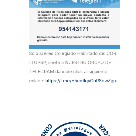
r
:
Sólo si eres Colegiado Habilitado del CDR
III CPSP, únete a NUESTRO GRUPO DE
TELEGRAM dándole click al siguiente
enlace:
https://t.me/+5cm1qyOnPScwZjgx