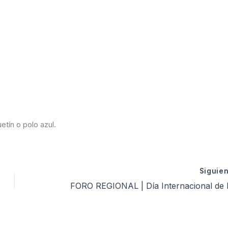
tín o polo azul.
Siguie
FORO REGIONAL | Día Internacional de la Eliminación de la Violencia contra la M