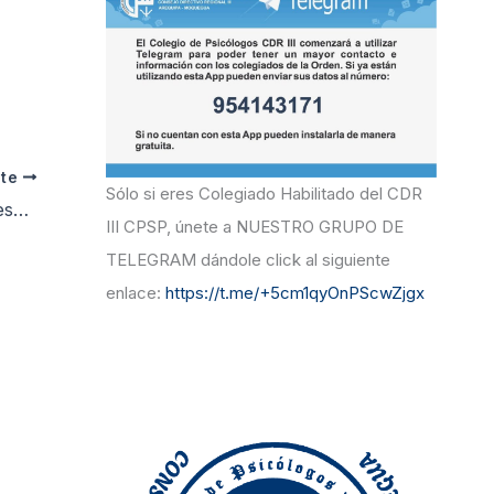
r
:
nte
Sólo si eres Colegiado Habilitado del CDR
3 I
III CPSP, únete a NUESTRO GRUPO DE
TELEGRAM dándole click al siguiente
enlace:
https://t.me/+5cm1qyOnPScwZjgx