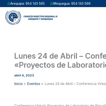
Ir
Arequipa: 954 143 565
Moquegua: 954 143 566
al
contenido
Lunes 24 de Abril – Conferencia Virtual Gratuita:
«Proyectos de Laboratorio
abril 4, 2023
Inicio
Eventos
Lunes 24 de Abril – Conferencia Virtu
Conferencia Virtual: Proyectos de Laboratorio de Psicofi