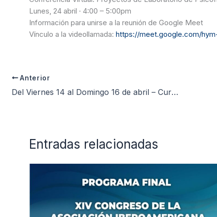
Lunes, 24 abril · 4:00 – 5:00pm
Información para unirse a la reunión de Google Meet
Vínculo a la videollamada:
https://meet.google.com/hym
Anterior
Del Viernes 14 al Domingo 16 de abril – Curso de Formación estrategias para la intervención en emergencias y desastres (Gratuito para Colegiados Habilitados) Ponente: Mg. Ps. Santiago Valero Alamo
Entradas relacionadas