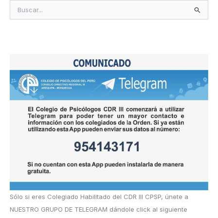
B
u
s
c
a
r
p
o
r
:
Sólo si eres Colegiado Habilitado del CDR III CPSP, únete a
NUESTRO GRUPO DE TELEGRAM dándole click al siguiente