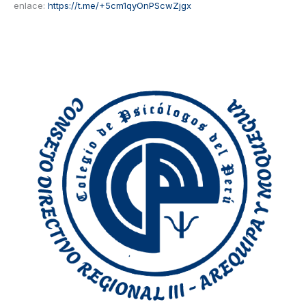
enlace:
https://t.me/+5cm1qyOnPScwZjgx