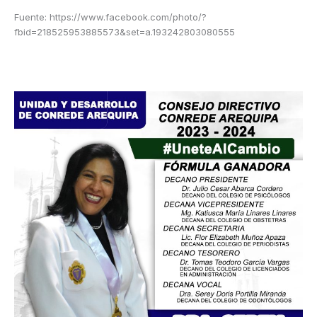
Fuente: https://www.facebook.com/photo/?
fbid=218525953885573&set=a.193242803080555