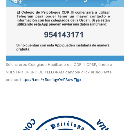
:
Sólo si eres Colegiado Habilitado del CDR III CPSP, únete a
NUESTRO GRUPO DE TELEGRAM dándole click al siguiente
enlace:
https://t.me/+5cm1qyOnPScwZjgx