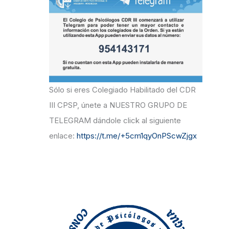
r
:
Sólo si eres Colegiado Habilitado del CDR
III CPSP, únete a NUESTRO GRUPO DE
TELEGRAM dándole click al siguiente
enlace:
https://t.me/+5cm1qyOnPScwZjgx