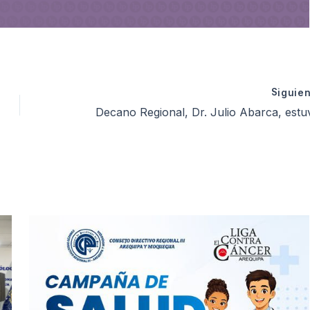
Siguie
Decano Regional, Dr. Julio Abarca, estuvo en Mesa de Honor en Sesión Solemne del Colegio de Enfermeros de 