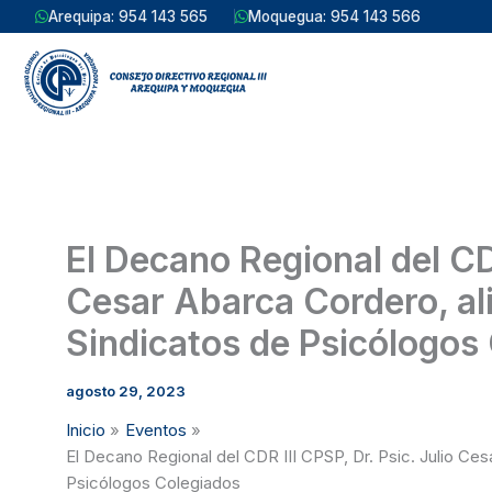
Ir
Arequipa: 954 143 565
Moquegua: 954 143 566
al
contenido
El Decano Regional del CDR III CPSP, Dr. Psic. Julio
Cesar Abarca Cordero, ali
Sindicatos de Psicólogos
agosto 29, 2023
Inicio
Eventos
El Decano Regional del CDR III CPSP, Dr. Psic. Julio Ces
Psicólogos Colegiados