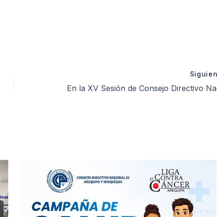
Siguie
En la XV Sesión de Consejo Directivo Nacional Ampliado, participó el Dr. Ps. Julio Abarca, Decano del CDR III