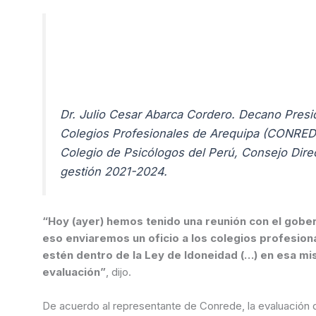
Dr. Julio Cesar Abarca Cordero. Decano Presi
Colegios Profesionales de Arequipa (CONRED
Colegio de Psicólogos del Perú, Consejo Direc
gestión 2021-2024.
“Hoy (ayer) hemos tenido una reunión con el gobernador y le hemos dicho que enviaremos esas ternas. Por
eso enviaremos un oficio a los colegios profesion
estén dentro de la Ley de Idoneidad (…) en esa mis
evaluación”
, dijo.
De acuerdo al representante de Conrede, la evaluación de cambios gerenciales debe suscitarse en todas las unidades