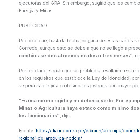
ejecutoras del GRA. Sin embargo, sugirió que los cambi
Energía y Minas.
PUBLICIDAD
Recordó que, hasta la fecha, ninguna de estas carteras regionales es ocupada por un profesional presentado por
Conrede, aunque esto se debe a que no se llegó a presen
cambios se den al menos en dos o tres meses”
, di
Por otro lado, señaló que un problema resaltante en la selección de profesionales para los referidos puestos, se centra
en los requisitos que establece la Ley de Idoneidad, po
se permita elegir a profesionales jóvenes con mayor pre
“Es una norma rígida y no debería serlo. Por ejemplo, se exige que un profesional como gerente regional de
Minas o Agricultura haya estado como mínimo dos 
los funcionarios”
, dijo.
Fuente:
https://diariocorreo.pe/edicion/arequipa/conr
regional-de-arequipa-noticia/