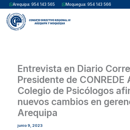
Ir
Arequipa: 954 143 565
Moquegua: 954 143 566
al
contenido
Entrevista en Diario Correo. Dr. Julio Abarca, Decano
Presidente de CONREDE A
Colegio de Psicólogos af
nuevos cambios en gerenc
Arequipa
junio 9, 2023