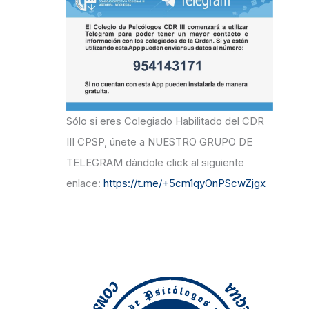
r
:
Sólo si eres Colegiado Habilitado del CDR
III CPSP, únete a NUESTRO GRUPO DE
TELEGRAM dándole click al siguiente
enlace:
https://t.me/+5cm1qyOnPScwZjgx