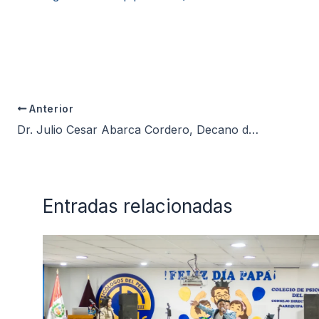
Anterior
Dr. Julio Cesar Abarca Cordero, Decano del CDR III, es uno de los 19 Consejos Directivos Regionales reconocidos oficialmente por el Colegio de Psicólogos del Perú CDN a la fecha
Entradas relacionadas