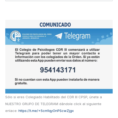
u
s
c
a
r
p
o
r
:
Sólo si eres Colegiado Habilitado del CDR III CPSP, únete a
NUESTRO GRUPO DE TELEGRAM dándole click al siguiente
enlace:
https://t.me/+5cm1qyOnPScwZjgx